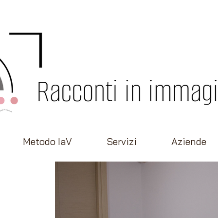
Metodo IaV
Servizi
Aziende