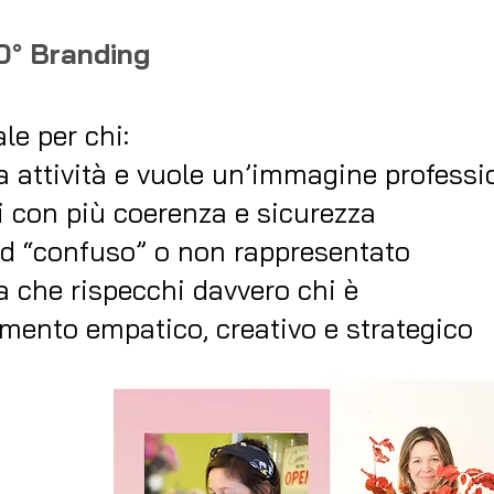
0° Branding
le per chi:
 attività e vuole un’immagine professi
i con più coerenza e sicurezza
nd “confuso” o non rappresentato
va che rispecchi davvero chi è
ento empatico, creativo e strategico