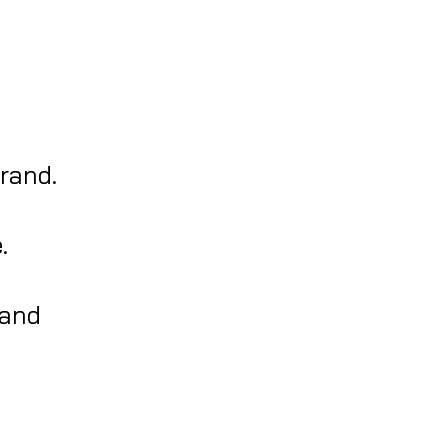
brand.
.
rand